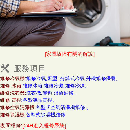
[家電故障有關的解說]
維修冷氣機:
維修冷氣,窗型 .分離式冷氣.外機維修保養。
維修 冰箱:
維修冰箱.維修冷藏.維修冷凍。
維修洗衣機:
洗衣機.變頻.滾筒維修。
維修 電視
:各型液晶電視。
維修空氣清淨機:
各型式空氣清淨機維修
。
維修除濕機:
各型式除濕機維修
夜間報修:
[24H進入報修系統]