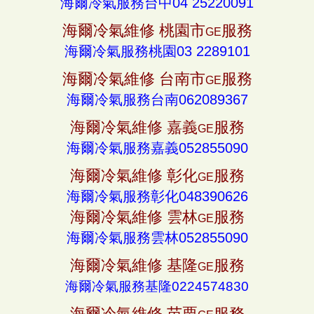
海爾冷氣服務台中04 25220091
海爾冷氣維修 桃園市
服務
GE
海爾冷氣服務桃園03 2289101
海爾冷氣維修 台南市
服務
GE
海爾冷氣服務台南062089367
海爾冷氣維修 嘉義
服務
GE
海爾冷氣服務嘉義052855090
海爾
冷氣維修 彰化
服務
GE
海爾冷氣服務彰化048390626
海爾冷氣維修 雲林
服務
GE
海爾冷氣服務雲林052855090
海爾冷氣維修 基隆
服務
GE
海爾冷氣服務基隆0224574830
海爾冷氣維修 苗栗
服務